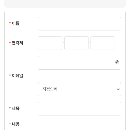
이름
*
-
-
연락처
*
@
이메일
*
제목
*
내용
*