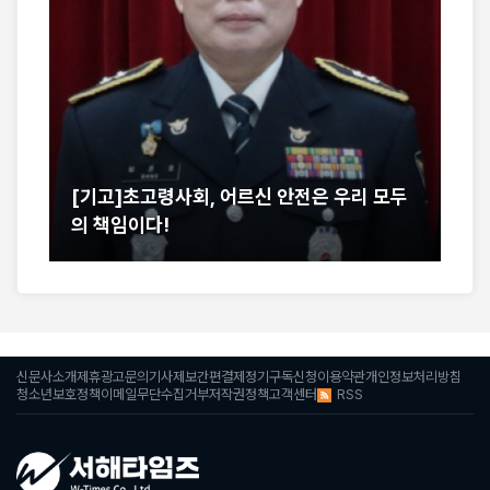
[기고]초고령사회, 어르신 안전은 우리 모두
서
의 책임이다!
어
신문사소개
제휴광고문의
기사제보
간편결제
정기구독신청
이용약관
개인정보처리방침
RSS
청소년보호정책
이메일무단수집거부
저작권정책
고객센터