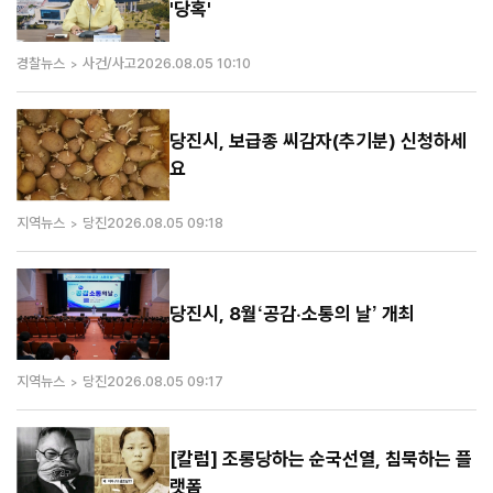
'당혹'
경찰뉴스
사건/사고
2026.08.05 10:10
당진시, 보급종 씨감자(추기분) 신청하세
요
지역뉴스
당진
2026.08.05 09:18
당진시, 8월‘공감·소통의 날’ 개최
지역뉴스
당진
2026.08.05 09:17
[칼럼] 조롱당하는 순국선열, 침묵하는 플
랫폼