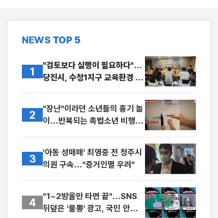
NEWS
TOP 5
"검토보다 실행이 필요하다"…
1
당진시, 수청1지구 교육환경 개
선 촉구
"장난"이라던 소년들의 흉기 놀
2
이…반복되는 촉법소년 비행,
더는 방치 안 돼
'아동 성매매' 최영중 전 청주시
3
의원 구속…"증거인멸 우려"
"1~2방울만 타면 끝"…SNS
4
뒤덮은 '물뽕' 광고, 국민 안전