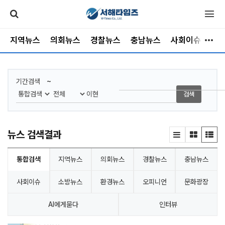
지역뉴스
의회뉴스
경찰뉴스
충남뉴스
사회이슈
소
~
기간검색
검색
뉴스 검색결과
통합검색
지역뉴스
의회뉴스
경찰뉴스
충남뉴스
사회이슈
소방뉴스
환경뉴스
오피니언
문화광장
AI에게묻다
인터뷰