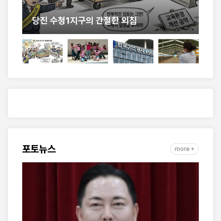
계
당진 수청1지구의 간절한 외침
충
포토뉴스
more +