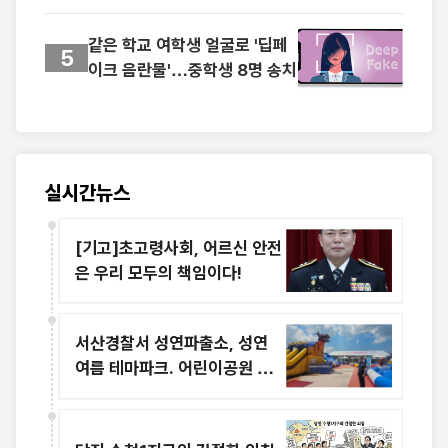
무방비로 노출
같은 학교 여학생 얼굴로 '딥페
5
이크 음란물'…중학생 8명 송치
실시간뉴스
[기고]초고령사회, 어르신 안전
은 우리 모두의 책임이다!
서산경찰서 성연파출소, 성연
여름 테마파크. 어린이공원 맞
춤형 치안 활동 강화