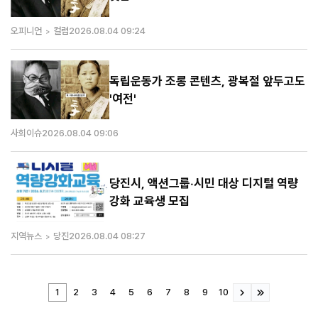
오피니언
컬럼
2026.08.04 09:24
독립운동가 조롱 콘텐츠, 광복절 앞두고도
'여전'
사회이슈
2026.08.04 09:06
당진시, 액션그룹·시민 대상 디지털 역량
강화 교육생 모집
지역뉴스
당진
2026.08.04 08:27
1
2
3
4
5
6
7
8
9
10