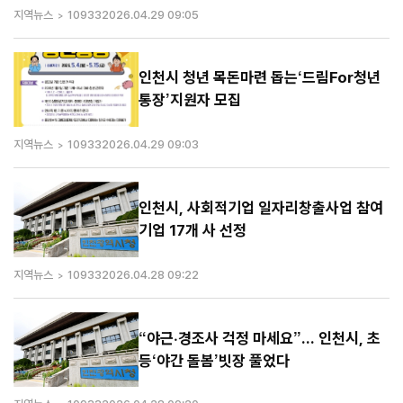
지역뉴스
10933
2026.04.29 09:05
인천시 청년 목돈마련 돕는‘드림For청년
통장’지원자 모집
지역뉴스
10933
2026.04.29 09:03
인천시, 사회적기업 일자리창출사업 참여
기업 17개 사 선정
지역뉴스
10933
2026.04.28 09:22
“야근·경조사 걱정 마세요”... 인천시, 초
등‘야간 돌봄’빗장 풀었다