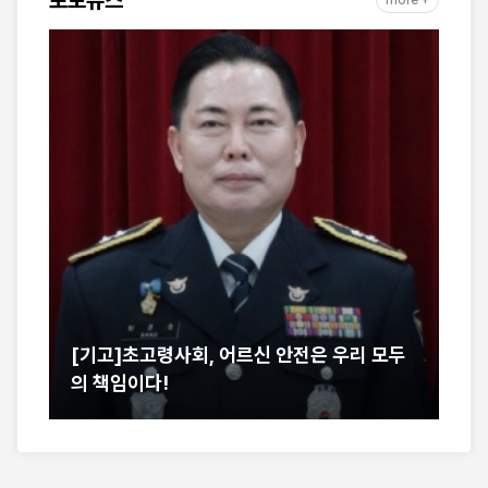
포토뉴스
more +
기고]초고령사회, 어르신 안전은 우리 모두
서산경찰서 성
 책임이다!
어린이공원 맞