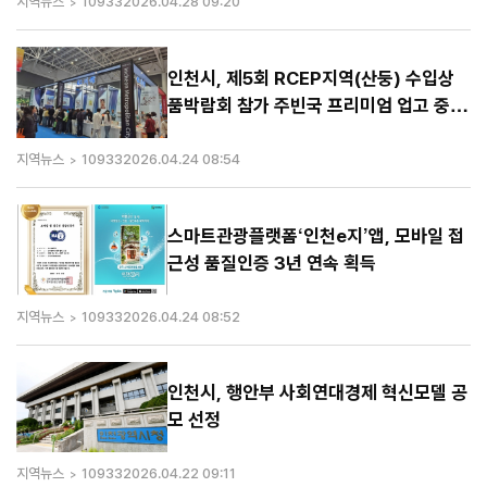
지역뉴스
10933
2026.04.28 09:20
인천시, 제5회 RCEP지역(산둥) 수입상
품박람회 참가 주빈국 프리미엄 업고 중국
시장 공략 ‘승부수’
지역뉴스
10933
2026.04.24 08:54
스마트관광플랫폼‘인천e지’앱, 모바일 접
근성 품질인증 3년 연속 획득
지역뉴스
10933
2026.04.24 08:52
인천시, 행안부 사회연대경제 혁신모델 공
모 선정
지역뉴스
10933
2026.04.22 09:11