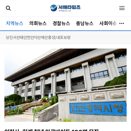
지역뉴스
의회뉴스
경찰뉴스
충남뉴스
사회이슈
소
당진
서산
태안
천안
아산
예산
홍성/내포
보령